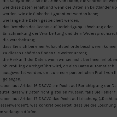
die Kategorien, also die Arten von Daten, die verarbeitet wer
wer diese Daten erhält und wenn die Daten an Drittländer üb
werden, wie die Sicherheit garantiert werden kann;
wie lange die Daten gespeichert werden;
das Bestehen des Rechts auf Berichtigung, Löschung oder
Einschränkung der Verarbeitung und dem Widerspruchsrec
die Verarbeitung;
dass Sie sich bei einer Aufsichtsbehörde beschweren können
zu diesen Behörden finden Sie weiter unten);
die Herkunft der Daten, wenn wir sie nicht bei Ihnen erhobe
ob Profiling durchgeführt wird, ob also Daten automatisch
ausgewertet werden, um zu einem persönlichen Profil von I
gelangen.
haben laut Artikel 16 DSGVO ein Recht auf Berichtigung der Da
utet, dass wir Daten richtig stellen müssen, falls Sie Fehler f
haben laut Artikel 17 DSGVO das Recht auf Löschung („Recht a
essenwerden“), was konkret bedeutet, dass Sie die Löschung 
n verlangen dürfen.