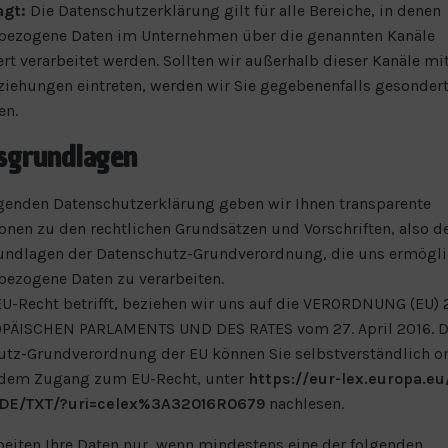
agt:
Die Datenschutzerklärung gilt für alle Bereiche, in denen
bezogene Daten im Unternehmen über die genannten Kanäle
ert verarbeitet werden. Sollten wir außerhalb dieser Kanäle mit
iehungen eintreten, werden wir Sie gegebenenfalls gesonder
en.
sgrundlagen
lgenden Datenschutzerklärung geben wir Ihnen transparente
onen zu den rechtlichen Grundsätzen und Vorschriften, also d
undlagen der Datenschutz-Grundverordnung, die uns ermögli
ezogene Daten zu verarbeiten.
U-Recht betrifft, beziehen wir uns auf die VERORDNUNG (EU)
PÄISCHEN PARLAMENTS UND DES RATES vom 27. April 2016. D
tz-Grundverordnung der EU können Sie selbstverständlich on
 dem Zugang zum EU-Recht, unter
https://eur-lex.europa.eu
/DE/TXT/?uri=celex%3A32016R0679
nachlesen.
beiten Ihre Daten nur, wenn mindestens eine der folgenden