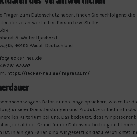
ktdaten des Verantwortlichen
ie Fragen zum Datenschutz haben, finden Sie nachfolgend die
ten der verantwortlichen Person bzw. Stelle:
 GbR
eshorst & Walter Itjeshorst
weg15, 46485 Wesel, Deutschland
nfo@lecker-heu.de
49 281 62397
um:
https://lecker-heu.de/impressum/
herdauer
personenbezogene Daten nur so lange speichern, wie es für di
llung unserer Dienstleistungen und Produkte unbedingt notwe
generelles Kriterium bei uns. Das bedeutet, dass wir personen
chen, sobald der Grund für die Datenverarbeitung nicht mehr
 ist. In einigen Fällen sind wir gesetzlich dazu verpflichtet,