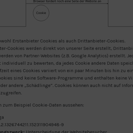
owohl Erstanbieter Cookies als auch Drittanbieter-Cookies.
ter-Cookies werden direkt von unserer Seite erstellt, Drittanbi
erden von Partner-Websites (z.B. Google Analytics) erstellt. Je
t individuell zu bewerten, da jedes Cookie andere Daten speic
fzeit eines Cookies variiert von ein paar Minuten bis hin zu ei
ookies sind keine Software-Programme und enthalten keine Vi
oder andere „Schädlinge“. Cookies können auch nicht auf Info
 zugreifen.
n zum Beispiel Cookie-Daten aussehen:
ga
.2.1326744211.152311904948-9
ungszweck:
Unterscheidung der Websitebesucher