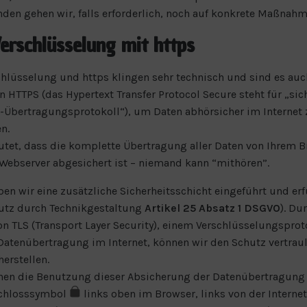
den gehen wir, falls erforderlich, noch auf konkrete Maßnahm
erschlüsselung mit https
chlüsselung und https klingen sehr technisch und sind es auc
 HTTPS (das Hypertext Transfer Protocol Secure steht für „sic
-Übertragungsprotokoll“), um Daten abhörsicher im Internet 
n.
tet, dass die komplette Übertragung aller Daten von Ihrem B
ebserver abgesichert ist – niemand kann “mithören”.
en wir eine zusätzliche Sicherheitsschicht eingeführt und erf
utz durch Technikgestaltung
Artikel 25 Absatz 1 DSGVO
). Du
on TLS (Transport Layer Security), einem Verschlüsselungsprot
Datenübertragung im Internet, können wir den Schutz vertraul
herstellen.
nnen die Benutzung dieser Absicherung der Datenübertragung
Schlosssymbol
links oben im Browser, links von der Interne