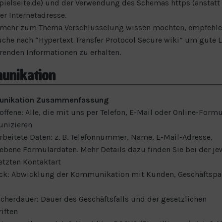
ispielseite.de) und der Verwendung des Schemas https (anstatt 
er Internetadresse.
 mehr zum Thema Verschlüsselung wissen möchten, empfehlen
che nach “Hypertext Transfer Protocol Secure wiki” um gute L
renden Informationen zu erhalten.
nikation
nikation Zusammenfassung
offene: Alle, die mit uns per Telefon, E-Mail oder Online-Formu
nizieren
arbeitete Daten: z. B. Telefonnummer, Name, E-Mail-Adresse,
ebene Formulardaten. Mehr Details dazu finden Sie bei der je
etzten Kontaktart
ck: Abwicklung der Kommunikation mit Kunden, Geschäftspa
icherdauer: Dauer des Geschäftsfalls und der gesetzlichen
iften