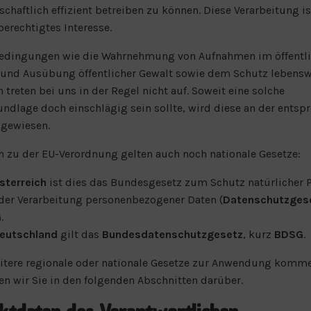
schaftlich effizient betreiben zu können. Diese Verarbeitung i
berechtigtes Interesse.
Bedingungen wie die Wahrnehmung von Aufnahmen im öffentl
 und Ausübung öffentlicher Gewalt sowie dem Schutz lebensw
n treten bei uns in der Regel nicht auf. Soweit eine solche
ndlage doch einschlägig sein sollte, wird diese an der entsp
sgewiesen.
h zu der EU-Verordnung gelten auch noch nationale Gesetze:
sterreich
ist dies das Bundesgesetz zum Schutz natürlicher 
 der Verarbeitung personenbezogener Daten (
Datenschutzges
G
.
eutschland
gilt das
Bundesdatenschutzgesetz
, kurz
BDSG
.
itere regionale oder nationale Gesetze zur Anwendung komm
en wir Sie in den folgenden Abschnitten darüber.