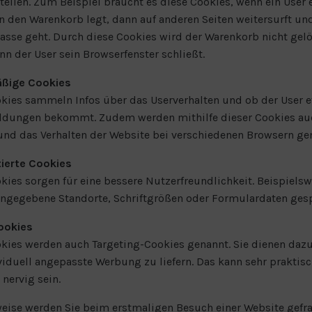
tellen. Zum Beispiel braucht es diese Cookies, wenn ein User 
n den Warenkorb legt, dann auf anderen Seiten weitersurft un
Kasse geht. Durch diese Cookies wird der Warenkorb nicht gelö
nn der User sein Browserfenster schließt.
ßige Cookies
kies sammeln Infos über das Userverhalten und ob der User 
ldungen bekommt. Zudem werden mithilfe dieser Cookies au
und das Verhalten der Website bei verschiedenen Browsern g
tierte Cookies
kies sorgen für eine bessere Nutzerfreundlichkeit. Beispielsw
ngegebene Standorte, Schriftgrößen oder Formulardaten gesp
ookies
kies werden auch Targeting-Cookies genannt. Sie dienen daz
viduell angepasste Werbung zu liefern. Das kann sehr praktisc
 nervig sein.
eise werden Sie beim erstmaligen Besuch einer Website gefra