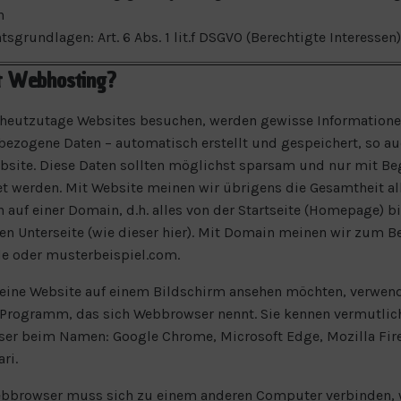
n
tsgrundlagen: Art. 6 Abs. 1 lit.f DSGVO (Berechtigte Interessen)
t Webhosting?
heutzutage Websites besuchen, werden gewisse Informatione
ezogene Daten – automatisch erstellt und gespeichert, so au
bsite. Diese Daten sollten möglichst sparsam und nur mit B
et werden. Mit Website meinen wir übrigens die Gesamtheit al
 auf einer Domain, d.h. alles von der Startseite (Homepage) bi
zten Unterseite (wie dieser hier). Mit Domain meinen wir zum B
de oder musterbeispiel.com.
eine Website auf einem Bildschirm ansehen möchten, verwen
 Programm, das sich Webbrowser nennt. Sie kennen vermutlic
er beim Namen: Google Chrome, Microsoft Edge, Mozilla Fir
ri.
ebbrowser muss sich zu einem anderen Computer verbinden, 