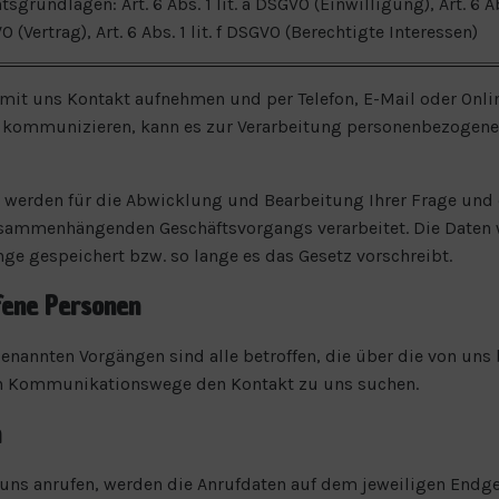
tsgrundlagen: Art. 6 Abs. 1 lit. a DSGVO (Einwilligung), Art. 6 Abs
 (Vertrag), Art. 6 Abs. 1 lit. f DSGVO (Berechtigte Interessen)
mit uns Kontakt aufnehmen und per Telefon, E-Mail oder Onli
 kommunizieren, kann es zur Verarbeitung personenbezogene
 werden für die Abwicklung und Bearbeitung Ihrer Frage und
sammenhängenden Geschäftsvorgangs verarbeitet. Die Daten
ge gespeichert bzw. so lange es das Gesetz vorschreibt.
fene Personen
enannten Vorgängen sind alle betroffen, die über die von uns 
en Kommunikationswege den Kontakt zu uns suchen.
n
uns anrufen, werden die Anrufdaten auf dem jeweiligen Endg