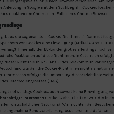
t. Die Vorgangsweise ist je nach Browser verschieden. Am best
e Anleitung in Google mit dem Suchbegriff “Cookies löschen
kies deaktivieren Chrome” im Falle eines Chrome Browsers.
grundlage
 gibt es die sogenannten „Cookie-Richtlinien“. Darin ist festg
Speichern von Cookies eine
Einwilligung
(Artikel 6 Abs. 1 lit. a
 verlangt. Innerhalb der EU-Länder gibt es allerdings noch seh
edliche Reaktionen auf diese Richtlinien. In Österreich erfolgt
 dieser Richtlinie in § 96 Abs. 3 des Telekommunikationsge
 Deutschland wurden die Cookie-Richtlinien nicht als national
. Stattdessen erfolgte die Umsetzung dieser Richtlinie weitg
3 des Telemediengesetzes (TMG).
ingt notwendige Cookies, auch soweit keine Einwilligung vor
berechtigte Interessen
(Artikel 6 Abs. 1 lit. f DSGVO), die in d
ällen wirtschaftlicher Natur sind. Wir möchten den Besuchern
eine angenehme Benutzererfahrung bescheren und dafür sind