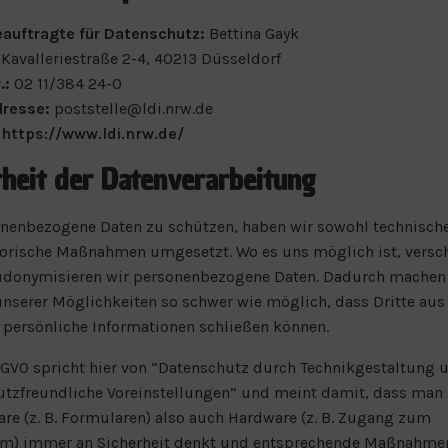
auftragte für Datenschutz:
Bettina Gayk
:
Kavalleriestraße 2-4, 40213 Düsseldorf
.:
02 11/384 24-0
dresse:
poststelle@ldi.nrw.de
:
https://www.ldi.nrw.de/
rheit der Datenverarbeitung
enbezogene Daten zu schützen, haben wir sowohl technische
orische Maßnahmen umgesetzt. Wo es uns möglich ist, versc
udonymisieren wir personenbezogene Daten. Dadurch machen 
serer Möglichkeiten so schwer wie möglich, dass Dritte aus
 persönliche Informationen schließen können.
SGVO spricht hier von “Datenschutz durch Technikgestaltung 
tzfreundliche Voreinstellungen” und meint damit, dass man
are (z. B. Formularen) also auch Hardware (z. B. Zugang zum
um) immer an Sicherheit denkt und entsprechende Maßnahmen