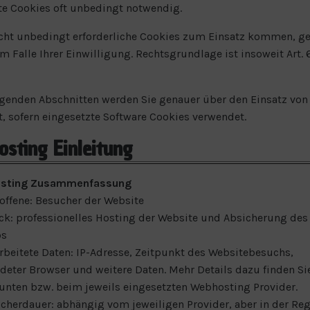
e Cookies oft unbedingt notwendig.
cht unbedingt erforderliche Cookies zum Einsatz kommen, ge
m Falle Ihrer Einwilligung. Rechtsgrundlage ist insoweit Art. 6 
lgenden Abschnitten werden Sie genauer über den Einsatz von
t, sofern eingesetzte Software Cookies verwendet.
sting Einleitung
sting Zusammenfassung
roffene: Besucher der Website
ck: professionelles Hosting der Website und Absicherung des
bs
arbeitete Daten: IP-Adresse, Zeitpunkt des Websitebesuchs,
deter Browser und weitere Daten. Mehr Details dazu finden Si
 unten bzw. beim jeweils eingesetzten Webhosting Provider.
icherdauer: abhängig vom jeweiligen Provider, aber in der Reg