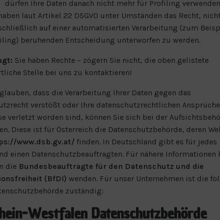
dürfen Ihre Daten danach nicht mehr für Profiling verwenden
haben laut Artikel 22 DSGVO unter Umständen das Recht, nicht
chließlich auf einer automatisierten Verarbeitung (zum Beisp
filing) beruhenden Entscheidung unterworfen zu werden.
agt:
Sie haben Rechte – zögern Sie nicht, die oben gelistete
tliche Stelle bei uns zu kontaktieren!
glauben, dass die Verarbeitung Ihrer Daten gegen das
tzrecht verstößt oder Ihre datenschutzrechtlichen Ansprüche
se verletzt worden sind, können Sie sich bei der Aufsichtsbeh
n. Diese ist für Österreich die Datenschutzbehörde, deren We
ps://www.dsb.gv.at/
finden. In Deutschland gibt es für jedes
d einen Datenschutzbeauftragten. Für nähere Informationen
an die
Bundesbeauftragte für den Datenschutz und die
onsfreiheit (BfDI)
wenden. Für unser Unternehmen ist die fo
tenschutzbehörde zuständig:
hein-Westfalen Datenschutzbehörde