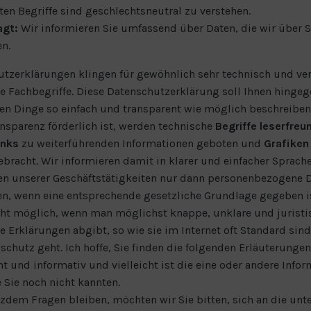
en Begriffe sind geschlechtsneutral zu verstehen.
agt:
Wir informieren Sie umfassend über Daten, die wir über S
en.
tzerklärungen klingen für gewöhnlich sehr technisch und v
he Fachbegriffe. Diese Datenschutzerklärung soll Ihnen hingeg
en Dinge so einfach und transparent wie möglich beschreiben
ansparenz förderlich ist, werden technische
Begriffe leserfreu
inks
zu weiterführenden Informationen geboten und
Grafiken
ebracht. Wir informieren damit in klarer und einfacher Sprache
n unserer Geschäftstätigkeiten nur dann personenbezogene 
en, wenn eine entsprechende gesetzliche Grundlage gegeben is
cht möglich, wenn man möglichst knappe, unklare und juristi
e Erklärungen abgibt, so wie sie im Internet oft Standard sind
chutz geht. Ich hoffe, Sie finden die folgenden Erläuterungen
nt und informativ und vielleicht ist die eine oder andere Info
e Sie noch nicht kannten.
zdem Fragen bleiben, möchten wir Sie bitten, sich an die unt